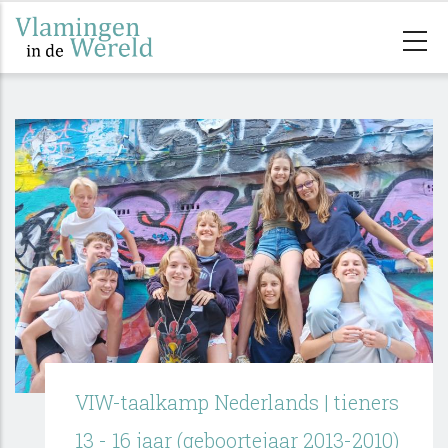
Skip
to
main
content
VIW-taalkamp Nederlands | tieners
13 - 16 jaar (geboortejaar 2013-2010)